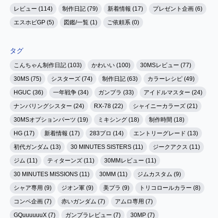
レビュー (114)
制作日記 (79)
新着情報 (17)
プレゼント企画 (6)
エスホビGP (5)
図鑑/一覧 (1)
ご依頼系 (0)
タグ
こんちゃん制作日記 (103)
かわいい (100)
30MSレビュー (77)
30MS (75)
シスターズ (74)
制作日記 (63)
カラーレシピ (49)
HGUC (36)
一年戦争 (34)
ガンプラ (33)
アイドルマスター (24)
ナンバリングシスター (24)
RX-78 (22)
シャイニーカラーズ (21)
30MSオプションパーツ (19)
ミキシング (18)
制作時間 (18)
HG (17)
新着情報 (17)
283プロ (14)
エントリーグレード (13)
初代ガンダム (13)
30 MINUTES SISTERS (11)
ジークアクス (11)
ジム (11)
ティターンズ (11)
30MMレビュー (11)
30 MINUTES MISSIONS (11)
30MM (11)
ジムカスタム (9)
シャア専用 (9)
ジオン軍 (9)
美プラ (9)
トリコロールカラー (8)
コンペ企画 (7)
赤いガンダム (7)
アムロ専用 (7)
GQuuuuuuX (7)
ガンプラレビュー (7)
30MP (7)