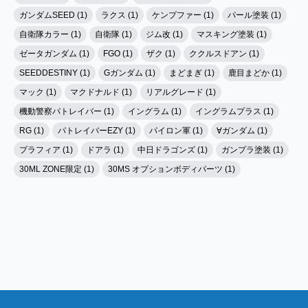
ガンダムSEED (1)
ラクス (1)
ケンプファー (1)
パール塗装 (1)
自衛隊カラー (1)
自衛隊 (1)
ジム改 (1)
マスキング塗装 (1)
ゼータガンダム (1)
FGO (1)
ザク (1)
ククルスドアン (1)
SEEDDESTINY (1)
Gガンダム (1)
まどまぎ (1)
鹿目まどか (1)
マック (1)
マクドナルド (1)
リアルグレード (1)
機動警察パトレイバー (1)
イングラム (1)
イングラムプラス (1)
RG (1)
パトレイバーEZY (1)
パイロン軍 (1)
∀ガンダム (1)
プラフィア (1)
ドアラ (1)
中日ドラゴンズ (1)
ガンプラ塗装 (1)
30ML ZONE限定 (1)
30MS オプションボディパーツ (1)