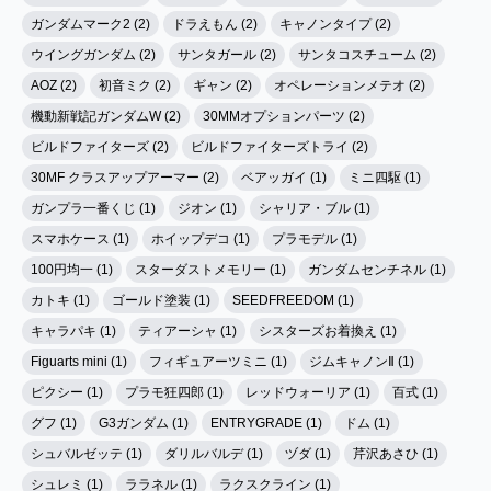
ガンダムマーク2 (2)
ドラえもん (2)
キャノンタイプ (2)
ウイングガンダム (2)
サンタガール (2)
サンタコスチューム (2)
AOZ (2)
初音ミク (2)
ギャン (2)
オペレーションメテオ (2)
機動新戦記ガンダムW (2)
30MMオプションパーツ (2)
ビルドファイターズ (2)
ビルドファイターズトライ (2)
30MF クラスアップアーマー (2)
ベアッガイ (1)
ミニ四駆 (1)
ガンプラ一番くじ (1)
ジオン (1)
シャリア・ブル (1)
スマホケース (1)
ホイップデコ (1)
プラモデル (1)
100円均一 (1)
スターダストメモリー (1)
ガンダムセンチネル (1)
カトキ (1)
ゴールド塗装 (1)
SEEDFREEDOM (1)
キャラパキ (1)
ティアーシャ (1)
シスターズお着換え (1)
Figuarts mini (1)
フィギュアーツミニ (1)
ジムキャノンⅡ (1)
ピクシー (1)
プラモ狂四郎 (1)
レッドウォーリア (1)
百式 (1)
グフ (1)
G3ガンダム (1)
ENTRYGRADE (1)
ドム (1)
シュバルゼッテ (1)
ダリルバルデ (1)
ヅダ (1)
芹沢あさひ (1)
シュレミ (1)
ララネル (1)
ラクスクライン (1)