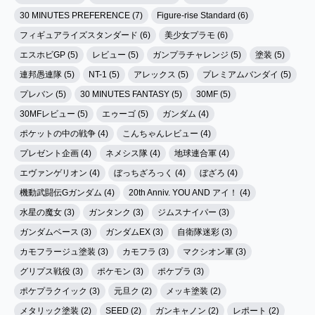
30 MINUTES PREFERENCE (7)
Figure-rise Standard (6)
フィギュアライズスタンダード (6)
美少女プラモ (6)
エスホビGP (5)
レビュー (5)
ガンプラチャレンジ (5)
塗装 (5)
連邦愚連隊 (5)
NT-1 (5)
アレックス (5)
プレミアムバンダイ (5)
プレバン (5)
30 MINUTES FANTASY (5)
30MF (5)
30MFレビュー (5)
エゥーゴ (5)
ガンダム (4)
ポケットの中の戦争 (4)
こんちゃんレビュー (4)
プレゼント企画 (4)
ネメシス隊 (4)
地球連合軍 (4)
エヴァンゲリオン (4)
ぼっちざろっく (4)
ぼざろ (4)
機動武闘伝Gガンダム (4)
20th Anniv. YOU AND アイ！ (4)
水星の魔女 (3)
ガンタンク (3)
ジムスナイパー (3)
ガンダムベース (3)
ガンダムEX (3)
自衛隊迷彩 (3)
カモフラージュ塗装 (3)
カモフラ (3)
マクシオン軍 (3)
グリプス戦役 (3)
ポケモン (3)
ポケプラ (3)
ポケプラクイック (3)
元旦ク (2)
メッキ塗装 (2)
メタリック塗装 (2)
SEED (2)
ガンキャノン (2)
レポート (2)