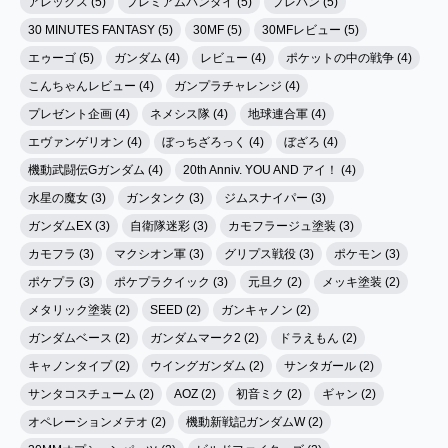
アレックス (5)
プレミアムバンダイ (5)
プレバン (5)
30 MINUTES FANTASY (5)
30MF (5)
30MFレビュー (5)
エゥーゴ (5)
ガンダム (4)
レビュー (4)
ポケットの中の戦争 (4)
こんちゃんレビュー (4)
ガンプラチャレンジ (4)
プレゼント企画 (4)
ネメシス隊 (4)
地球連合軍 (4)
エヴァンゲリオン (4)
ぼっちざろっく (4)
ぼざろ (4)
機動武闘伝Gガンダム (4)
20th Anniv. YOU AND アイ！ (4)
水星の魔女 (3)
ガンタンク (3)
ジムスナイパー (3)
ガンダムEX (3)
自衛隊迷彩 (3)
カモフラージュ塗装 (3)
カモフラ (3)
マクシオン軍 (3)
グリプス戦役 (3)
ポケモン (3)
ポケプラ (3)
ポケプラクイック (3)
元旦ク (2)
メッキ塗装 (2)
メタリック塗装 (2)
SEED (2)
ガンキャノン (2)
ガンダムベース (2)
ガンダムマーク2 (2)
ドラえもん (2)
キャノンタイプ (2)
ウイングガンダム (2)
サンタガール (2)
サンタコスチューム (2)
AOZ (2)
初音ミク (2)
ギャン (2)
オペレーションメテオ (2)
機動新戦記ガンダムW (2)