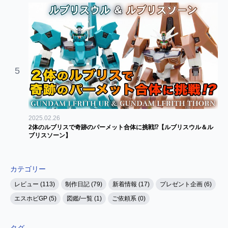
5
2025.02.26
2体のルブリスで奇跡のパーメット合体に挑戦⁉【ルブリスウル＆ル
ブリスソーン】
カテゴリー
レビュー (113)
制作日記 (79)
新着情報 (17)
プレゼント企画 (6)
エスホビGP (5)
図鑑/一覧 (1)
ご依頼系 (0)
タグ