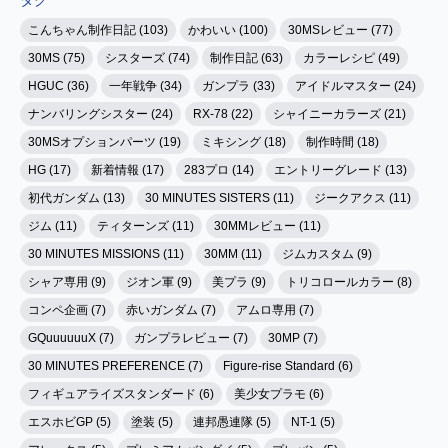
こんちゃん制作日記 (103)
かわいい (100)
30MSレビュー (77)
30MS (75)
シスターズ (74)
制作日記 (63)
カラーレシピ (49)
HGUC (36)
一年戦争 (34)
ガンプラ (33)
アイドルマスター (24)
ナンバリングシスター (24)
RX-78 (22)
シャイニーカラーズ (21)
30MSオプションパーツ (19)
ミキシング (18)
制作時間 (18)
HG (17)
新着情報 (17)
283プロ (14)
エントリーグレード (13)
初代ガンダム (13)
30 MINUTES SISTERS (11)
ジークアクス (11)
ジム (11)
ティターンズ (11)
30MMレビュー (11)
30 MINUTES MISSIONS (11)
30MM (11)
ジムカスタム (9)
シャア専用 (9)
ジオン軍 (9)
美プラ (9)
トリコロールカラー (8)
コンペ企画 (7)
赤いガンダム (7)
アムロ専用 (7)
GQuuuuuuX (7)
ガンプラレビュー (7)
30MP (7)
30 MINUTES PREFERENCE (7)
Figure-rise Standard (6)
フィギュアライズスタンダード (6)
美少女プラモ (6)
エスホビGP (5)
塗装 (5)
連邦愚連隊 (5)
NT-1 (5)