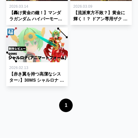
2026.03.14
2026.03.09
【轟け黄金の鐘！】マンダ
【流派東方不敗？】黄金に
ラガンダム ハイパーモード
輝く！？ ドアン専用ザク ス
を塗装制作！【ゴールド塗
ーパーモードを塗装制作！
装】
【ゴールド塗装】
2026.02.13
【赤き翼を持つ高潔なシス
ター♪】30MS シャルロナ ア
ニマートフォーム 制作レビ
ュー★【30 MINUTES
SISTERS】
1