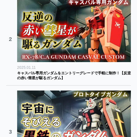
2
2025.01.11
キャスバル専用ガンダムをエントリーグレードで手軽に制作！【反逆
の赤い彗星が駆るガンダム】
3