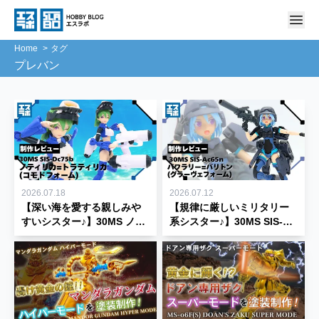
Home
タグ
プレバン
2026.07.18
2026.07.12
【深い海を愛する親しみや
【規律に厳しいミリタリー
すいシスター♪】30MS ノテ
系シスター♪】30MS SIS-
ィリカ=トラティリカ(コモ
Ac65n パワラリー＝パリト
ドフォーム) レビュー｜色分
ン(グラーヴェフォーム) 制
け・可動・付属品を徹底紹
作レビュー★【30 MINUTES
介 【30 MINUTES
SISTERS】
SISTERS】