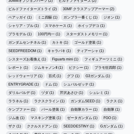
30MMオプションパーツ (2)
ビルドファイターズ (2)
ビルドファイターズトライ (2)
30MF クラスアップアーマー (2)
ベアッガイ (1)
ミニ四駆 (1)
ガンプラ一番くじ (1)
ジオン (1)
シャリア・ブル (1)
スマホケース (1)
ホイップデコ (1)
プラモデル (1)
100円均一 (1)
スターダストメモリー (1)
ガンダムセンチネル (1)
カトキ (1)
ゴールド塗装 (1)
SEEDFREEDOM (1)
キャラパキ (1)
ティアーシャ (1)
シスターズお着換え (1)
Figuarts mini (1)
フィギュアーツミニ (1)
レポート (1)
ジムキャノンⅡ (1)
ピクシー (1)
プラモ狂四郎 (1)
レッドウォーリア (1)
百式 (1)
グフ (1)
G3ガンダム (1)
ENTRYGRADE (1)
ドム (1)
シュバルゼッテ (1)
ダリルバルデ (1)
ヅダ (1)
芹沢あさひ (1)
シュレミ (1)
ララネル (1)
ラクスクライン (1)
ガンダムSEED (1)
ラクス (1)
ケンプファー (1)
パール塗装 (1)
自衛隊カラー (1)
自衛隊 (1)
ジム改 (1)
マスキング塗装 (1)
ゼータガンダム (1)
FGO (1)
ザク (1)
ククルスドアン (1)
SEEDDESTINY (1)
Gガンダム (1)