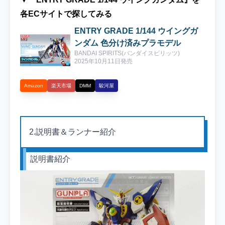
キット紹介4.制作ポイント5.カラーレシピ6.
塗装ポイント7.完成！！8.ギャラリー9.次回
各ECサイトで探してみる
を待て！？ 2025年10月に発売された
ENTRY GRADE 1/144 ウイングガ
『ENTRY GRADE 1/144 ウイングガンダ
ンダム 色分け済みプラモデル
ム』！発売当初は早速レビューをブログで紹
BANDAI SPIRITS(バンダイスピリッツ)

介したのですが、TV版ウイングガンダムのカ
2025年10月11日発売
ラバリって公式さんではほとんどないんです
よね・・・・・・。エンドレスワルツのバリ
Amazon
楽天市場
DMM
駿河屋
エーションが増えていくばかり(^^♪『いつま
でも初代ガンダムに頼ってはいけない！』っ
てことでウイングガンダムの前作Gガンにゲ
2.説明書＆ランナー紹介
スト出演したバージョンを制作していくこと
に！！ 機体名称は『Gガン版ウイングガンダ
ム』。『ウインガンダム F.C.0060』や『ウイ
説明書紹介
ングガンダム デビルガンダム最終決戦仕
様』・『ウイングガンダム オリジン』『ウイ
ングガンダム ガンダム連合所属機』など色々
悩みましたが、シンプルにしました(*^^)v機
動武闘伝Gガンダムの最終話にでガンダム連