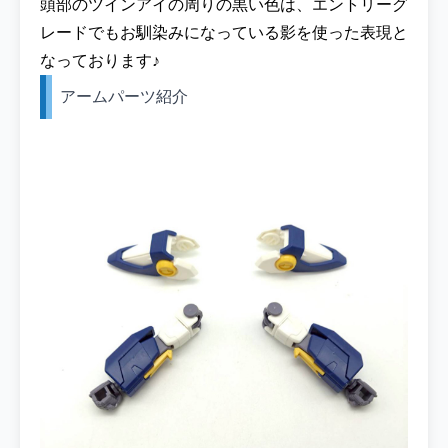
頭部のツインアイの周りの黒い色は、エントリーグ
く予定です♪ まずは比較コーナーでも登場し
レードでもお馴染みになっている影を使った表現と
た、元キットの『ENTRY GRADE 1/144 ウイ
ングガンダム』と並べて撮影してみました！
なっております♪
Gガン版ウイングガンダムは大破してしまい
アームパーツ紹介
ましたがGガン最終話からウイング第一話の
バトンタッチって感じがしますね！ ▼『
ENTRY GRADE 1/144 ウイングガンダム』を
各ECサイトで探してみる ガンダム連合のリ
ーダー的存在でもある『マンダラガンダム ハ
イパーモード』と並べて撮影してみました！
夢の競演ですね！！ウイングガンダムは大破
してしまったのですが、きっと少しの役には
たてたはず！？ ▼『HG 1/144 マンダラガン
ダム』を各ECサイトで探してみる ガンダム
EXをオリジナル塗装した『ガンダムEX ドラ
えもんカラー』と並べて撮影してみました！
ちなみ機体色の青は両方とも『UG19 RX-78
ブルー Ver.アニメカラー』で塗装しています
♪ガンダムEX ドラえもんカラーも宇宙世紀を