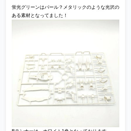
[ガンダムカラー MSホワイト]頭部・脚部
蛍光グリーンはパール？メタリックのような光沢の
③UG20 ガンダムカラー・フォー・ビルダー
ズ RX-78レッド Ver.アニメカラー (赤)腰回
ある素材となってました！
り・スリッパ・ウイングユニット・シールド
④UG21 ガンダムカラー・フォー・ビルダー
ズ RX-78イエロー Ver.アニメカラー (黄色)胸
のインテーク・アンテナ⑤GSIクレオス
UG05 [ガンダムカラー MSグレー連邦系] (グ
レー)関節等・シールドディテール⑥GX201
[GXメタルブラック Mr.メタリックカラーGX
シリーズ] (黒)ビームライフル・バックパック
▼使用した塗料を各ECサイトで探してみる
今回もエアブラシをメインで塗装していきま
す♪ メインカラーの青は『UG19 RX-78ブル
ー Ver.アニメカラー』で塗装しました！セル
画では水色の印象もあったのでこの色をセレ
クトしたのですが、セル画制作する際ももし
かしたら初代ガンダムと同じ色のインクを使
っていたのかもしれませんね(^^♪ 差し色とな