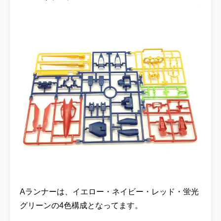
パチ組みしたキットの写真となります♪基本
的な色分けはほぼ再現されていて、墨入れす
るだけでほぼパッケージのCGモデルに近い
状態にることができる優秀なキットです！！
今回はこのウイングガンダムをGガンダムの
最終話に登場したカラーリングを参考に塗装
していきます！しかし公式さんからのデザイ
ンが発表されてはおらず、登場した際のカッ
ト数があまりにも少ないので全体の色合いを
把握することが非常に難しいという( ;∀;)不明
な個所は独自解釈で進めていこうと思いま
す！※今回はSNSで調べた投稿を埋め込み機
能で紹介させていただきました。 カラーレシ
ピは以下となります。基本はクレオスさんの
塗料を使用しました♪①UG19 ガンダムカラ
ー・フォー・ビルダーズ RX-78レッド Ver.ア
Aランナーは、イエロー・ネイビー・レッド・蛍光
ニメカラー (青)胸部・両肩・フロントアーマ
グリーンの4色構成となってます。
ー・サイドアーマー・リアアーマー②UG01