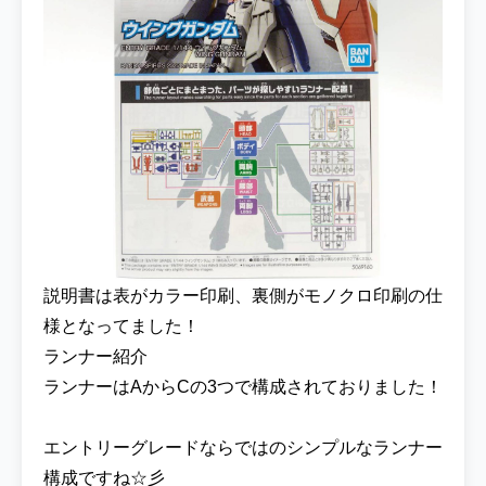
合の機体として、こっそりゲスト出演してい
ためちゃくちゃマニアックな機体です！！ウ
イングガンダムはGガンに登場する機体の没
案を元にデザインされたのことですが、新シ
リーズ始まる前に登場したという放映当時も
話題になったようですね(^^♪Gガンより前に
テレビや映画で活躍している宇宙世紀の機体
も出ていたのでGガン最終話はお祭り状態な
んですけど(*^^)v 今回は『ENTRY GRADE
1/144 ウイングガンダム』を使用していきま
す！ウイングガンダムは1995年にテレビ放映
説明書は表がカラー印刷、裏側がモノクロ印刷の仕
された『新機動戦記ガンダムW』の主人公
『ヒイロ・ユイ』がパイロットの主役機とな
様となってました！
ります。またこのキットが発売された2025年
ランナー紹介
がアニメ放送30周年記念で、ウイングガンダ
ランナーはAからCの3つで構成されておりました！
ムは北米エリアでも大人気のシリーズですよ
ね！ ▼『 ENTRY GRADE 1/144 ウイングガ
エントリーグレードならではのシンプルなランナー
ンダム』を各ECサイトで探してみる エント
構成ですね☆彡
リーグレードガンダムの ウイングガンダムの