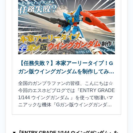
【任務失敗？】本家アーリータイプ！G
ガン版ウイングガンダムを制作してみ
た！【エントリーグレード】
全国のガンプラファンの皆様、こんにちは☆
今回のエスホビブログでは『ENTRY GRADE
1/144 ウイングガンダム 』を使って物凄いマ
ニアックな機体『Gガン版ウイングガンダ
ム』の塗装制作に挑戦しました！こちらのブ
ログでも制作過程やカラーレシピを中心に紹
介していきます♪ 1.制作背景2.機体解説3.使用
▼『ENTRY GRADE 1/144 ウイングガンダム』を