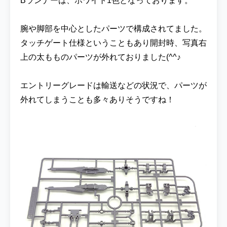
Bランナーは、ホワイト1色となっております。
る赤は『UG20 RX-78レッド Ver.アニメカラ
ー』で、黄色は『 UG21 RX-78イエロー Ver.
腕や脚部を中心としたパーツで構成されてました。
アニメカラー』で塗装しました！ ピントがず
れて写真がぼやけてしまっているのですが、
タッチゲート仕様ということもあり開封時、写真右
関節部分は『UG05 MSグレー連邦系』を、バ
上の太もものパーツが外れておりました(^^♪
スターライフルは機械感を出せるように
『GX201 メタリックブラック』で塗装しまし
エントリーグレードは輸送などの状況で、パーツが
た！ こちらは塗装して一度墨入れをした直後
外れてしまうことも多々ありそうですね！
の写真となります♪クリアやデカールなどの
仕上げ前に一度バランスのチェックしていき
ます！ 作画自体も手間をかけていなかったよ
うでシールドのデザインも赤一色と影の部分
が描かれているだけだったの原作通りにはな
りましたは、もうちょっとアクセントが欲し
くなりました(*^^)v ということでウイングユ
ニットとシールドが墨入れとリペイントする
ことで情報量を持ってみました！！ 最後にク
レオスさんの「Mr.スーパークリアー 光沢ス
プレー」を拭いて『Gガン版 ウイングガンダ