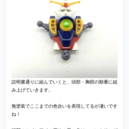
ィングモデルのキットと並べて撮影しまし
た！ 後ろからの比較写真となります！ウイン
グユニットの色分けが違うだけで後ろからだ
と別の機体に見えてしまいますねｗ ▼
『ENTRY GRADE 1/144 ウイングガンダム』
を各ECサイトで探してみる ここからは今回
制作した『Gガン版 ウイングガンダム』を中
心にポージング撮影したり他の機体と撮影し
た写真などを紹介していきます♪後日一緒に
撮影した機体などあれば順次追加し行く予定
です♪ まずはポージング撮影から！自立させ
るのが難しいのでアクションベースをゴリゴ
説明書通りに組んでいくと、頭部・胸部の順番に組
リ使っていきます！ 武器がバスターライフル
み上げていきます。
しかないので、コメント少な目ですがポージ
ングの参考にしていただければ嬉しいです！
ここからは格納庫ディスプレイを使って今ま
無塗装でここまでの色合いを表現してるが凄いです
まで制作してきた関連性のある機体と並べて
ね！
撮影して写真をご紹介していきます☆※後日
一緒に撮影した機体などあれば順次追加して