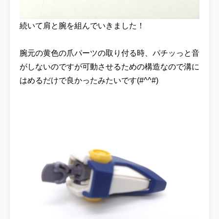
超えて、ガンダム連合に合流していたかもし
れませんね☆彡 ▼『HG 1/144 ガンダムEX
続いて肩と腕を組んでいきました！
(復讐のレクイエム)』を各ECサイトで探して
みる エスホビ制作『Gガン版 ウイングガンダ
腕元の黄色の爪パーツの取り付る時、パチッっと音
ム』はいかがでしたか？カラーバリエーショ
がしないのですが可動させるための構造なので溝に
ンが少ないウイングガンダムですが、ネタ枠
とはいえ元キットの出来の良さもあってカッ
はめるだけで良かったみたいです(#^^#)
コいい機体に仕上げることが出来たと思いま
す！！Gガンやウイングシリーズも魅力的な
機体が多いので、面白いネタがあれば今後も
どんどん挑戦していこうと思います！！はた
して次なる機体は？？？次回を待て！？