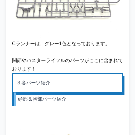
ム』が完成しました♪恒例の格納庫ディスプ
レイでまずは記念撮影を！ 続いて白の背景紙
をバックに正面から撮影を♪Gガン最終話では
少しモッサリしたイメージでしたが、墨入れ
などシールドをリペインとしたことでメリハ
リがつきましたね！ 背面からも撮影を♪ウイ
Cランナーは、グレー1色となっております。
ングユニットも部分的に白を入れようかと思
ったのですが、劇中通りに赤一色にしまし
関節やバスターライフルのパーツがここに含まれて
た！こちらはこの色でも全然イケますね！ 斜
おります！
めから撮影しました！ウイングシリーズの水
転写式デカール自体が出回っていないので、
3.各パーツ紹介
今回は余っているコーション系のデカールを
各所に貼りました！！ 右腕側を前にアングル
頭部＆胸部パーツ紹介
を変えて♪両肩が青色というデザインのガン
ダムタイプはなかなかないのですが、意外と
カッコよくなりましたね☆ 他にも幾つかアン
グルを変えて撮影しました！！ 元キットのエ
ントリーグレード RX-78-2 ガンダムペインテ